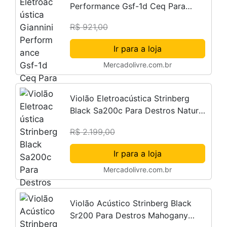
Performance Gsf-1d Ceq Para
Destros Natural Glossy Sabina
R$ 921,00
Solida Verniz Brilhante
Ir para a loja
Mercadolivre.com.br
Violão Eletroacústica Strinberg
Black Sa200c Para Destros Natural
Matte Louro Indiano
R$ 2.199,00
Ir para a loja
Mercadolivre.com.br
Violão Acústico Strinberg Black
Sr200 Para Destros Mahogany