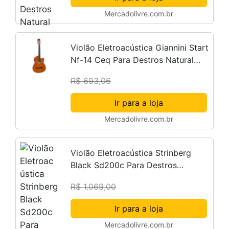
Mercadolivre.com.br
Violão Eletroacústica Giannini Start
Nf-14 Ceq Para Destros Natural
Bordo Escurecido Verniz Brilhante
R$ 693,06
Ir para a loja
Mercadolivre.com.br
Violão Eletroacústica Strinberg
Black Sd200c Para Destros
Tobacco Satin Louro Indiano
R$ 1.069,00
Cremoso
Ir para a loja
Mercadolivre.com.br