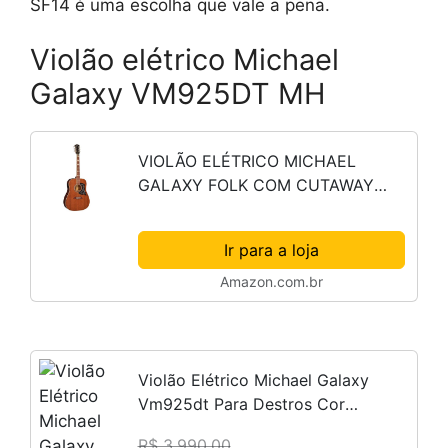
SF14 é uma escolha que vale a pena.
Violão elétrico Michael
Galaxy VM925DT MH
VIOLÃO ELÉTRICO MICHAEL
GALAXY FOLK COM CUTAWAY
VM925DT MH
Ir para a loja
Amazon.com.br
Violão Elétrico Michael Galaxy
Vm925dt Para Destros Cor
Mahogany
R$ 3.990,00