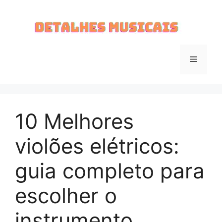
Pular
para
o
conteúdo
Menu
10 Melhores
violões elétricos:
guia completo para
escolher o
instrumento