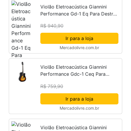
Violão Eletroacústica Giannini
Performance Gd-1 Eq Para Destros
3 Tone Sunburst
R$ 940,90
Ir para a loja
Mercadolivre.com.br
Violão Eletroacústica Giannini
Performance Gdc-1 Ceq Para
Destros Vintage Sunburst Satin
R$ 759,90
Verniz Fosco
Ir para a loja
Mercadolivre.com.br
Violão Eletroacústica Giannini