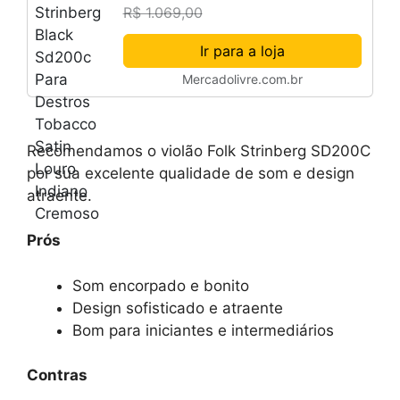
R$ 1.069,00
Cremoso
Ir para a loja
Mercadolivre.com.br
Recomendamos o violão Folk Strinberg SD200C
por sua excelente qualidade de som e design
atraente.
Prós
Som encorpado e bonito
Design sofisticado e atraente
Bom para iniciantes e intermediários
Contras