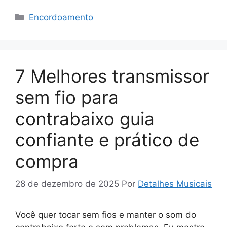
Categorias
Encordoamento
7 Melhores transmissor
sem fio para
contrabaixo guia
confiante e prático de
compra
28 de dezembro de 2025
Por
Detalhes Musicais
Você quer tocar sem fios e manter o som do