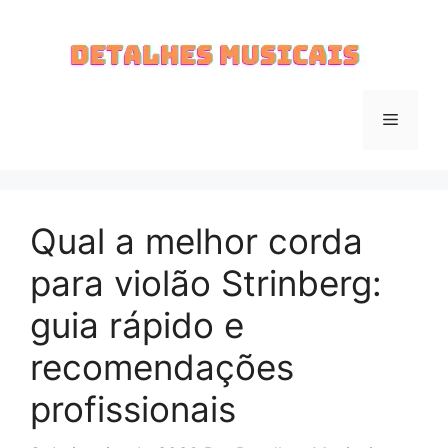
Pular
para
o
conteúdo
Menu
Qual a melhor corda
para violão Strinberg:
guia rápido e
recomendações
profissionais