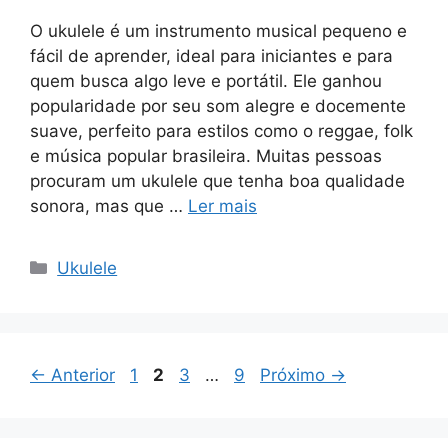
O ukulele é um instrumento musical pequeno e
fácil de aprender, ideal para iniciantes e para
quem busca algo leve e portátil. Ele ganhou
popularidade por seu som alegre e docemente
suave, perfeito para estilos como o reggae, folk
e música popular brasileira. Muitas pessoas
procuram um ukulele que tenha boa qualidade
sonora, mas que …
Ler mais
Categorias
Ukulele
Page
Page
Page
Page
←
Anterior
1
2
3
…
9
Próximo
→