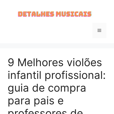
Pular
para
o
conteúdo
Menu
9 Melhores violões
infantil profissional:
guia de compra
para pais e
professores de